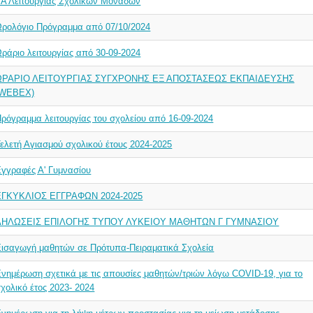
ΥΑ Λειτουργίας Σχολικών Μονάδων
Ωρολόγιο Πρόγραμμα από 07/10/2024
ράριο λειτουργίας από 30-09-2024
ΩΡΑΡΙΟ ΛΕΙΤΟΥΡΓΙΑΣ ΣΥΓΧΡΟΝΗΣ ΕΞ ΑΠΟΣΤΑΣΕΩΣ ΕΚΠΑΙΔΕΥΣΗΣ
(WEBEX)
ρόγραμμα λειτουργίας του σχολείου από 16-09-2024
ελετή Αγιασμού σχολικού έτους 2024-2025
γγραφές Α' Γυμνασίου
ΕΓΚΥΚΛΙΟΣ ΕΓΓΡΑΦΩΝ 2024-2025
ΔΗΛΩΣΕΙΣ ΕΠΙΛΟΓΗΣ TYΠΟΥ ΛΥΚΕΙΟΥ ΜΑΘΗΤΩΝ Γ ΓΥΜΝΑΣΙΟΥ
Εισαγωγή μαθητών σε Πρότυπα-Πειραματικά Σχολεία
νημέρωση σχετικά με τις απουσίες μαθητών/τριών λόγω COVID-19, για το
χολικό έτος 2023- 2024