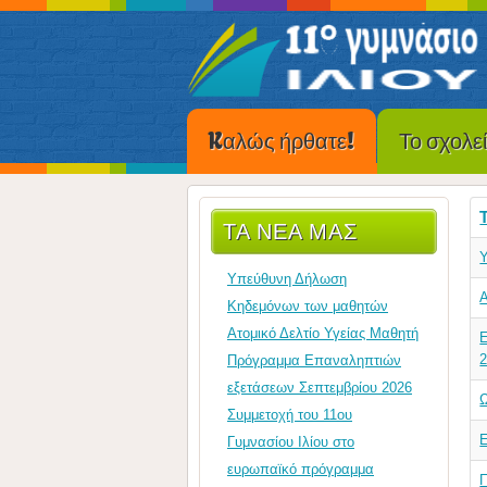
Kαλώς ήρθατε!
Το σχολε
ΤΑ ΝΈΑ ΜΑΣ
Υπεύθυνη Δήλωση
Α
Κηδεμόνων των μαθητών
Ατομικό Δελτίο Υγείας Μαθητή
Πρόγραμμα Επαναληπτιών
εξετάσεων Σεπτεμβρίου 2026
Συμμετοχή του 11ου
Γυμνασίου Ιλίου στο
ευρωπαϊκό πρόγραμμα