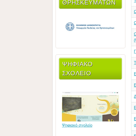
ΘΡΗΣΚΕΥΜΆΤΩΝ
Ω
Π
ΨΗΦΙΑΚΟ
Τ
ΣΧΟΛΕΙΟ
Ε
Ε
σ
Ψηφιακό σχολείο