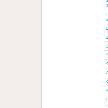
Σ
Α
Ω
Ω
Α
K
Η
π