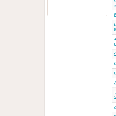
Ε
λ
Έ
Σ