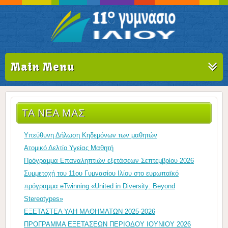
Main Menu
ΤΑ ΝΈΑ ΜΑΣ
Υπεύθυνη Δήλωση Κηδεμόνων των μαθητών
Ατομικό Δελτίο Υγείας Μαθητή
Πρόγραμμα Επαναληπτιών εξετάσεων Σεπτεμβρίου 2026
Συμμετοχή του 11ου Γυμνασίου Ιλίου στο ευρωπαϊκό
πρόγραμμα eTwinning «United in Diversity: Beyond
Stereotypes»
ΕΞΕΤΑΣΤΕΑ ΥΛΗ ΜΑΘΗΜΑΤΩΝ 2025-2026
ΠΡΟΓΡΑΜΜΑ ΕΞΕΤΑΣΕΩΝ ΠΕΡΙΟΔΟΥ ΙΟΥΝΙΟΥ 2026