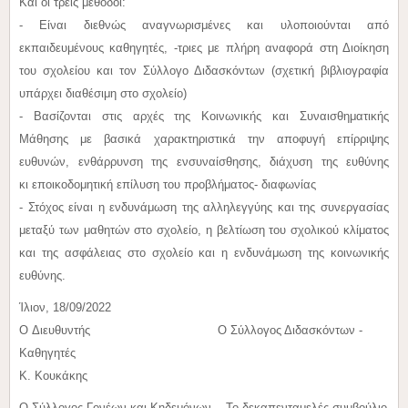
Και οι τρείς μέθοδοι:
- Είναι διεθνώς αναγνωρισμένες και υλοποιούνται από
εκπαιδευμένους καθηγητές, -τριες με πλήρη αναφορά στη Διοίκηση
του σχολείου και τον Σύλλογο Διδασκόντων (σχετική βιβλιογραφία
υπάρχει διαθέσιμη στο σχολείο)
- Βασίζονται στις αρχές της Κοινωνικής και Συναισθηματικής
Μάθησης με βασικά χαρακτηριστικά την αποφυγή επίρριψης
ευθυνών, ενθάρρυνση της ενσυναίσθησης, διάχυση της ευθύνης
κι εποικοδομητική επίλυση του προβλήματος- διαφωνίας
- Στόχος είναι η ενδυνάμωση της αλληλεγγύης και της συνεργασίας
μεταξύ των μαθητών στο σχολείο, η βελτίωση του σχολικού κλίματος
και της ασφάλειας στο σχολείο και η ενδυνάμωση της κοινωνικής
ευθύνης.
Ίλιον, 18/09/2022
O Διευθυντής Ο Σύλλογος Διδασκόντων -
Καθηγητές
Κ. Κουκάκης
Ο Σύλλογος Γονέων και Κηδεμόνων Το δεκαπενταμελές συμβούλιο