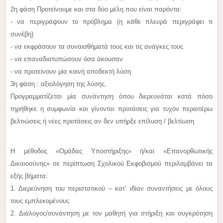
2η φάση Προτείνουμε και στα δύο μέλη που είναι παρόντα:
- να περιγράψουν το πρόβλημα (η κάθε πλευρά περιγράφει τι
συνέβη)
- να εκφράσουν τα συναισθήματά τους και τις ανάγκες τους
- να επαναδιατυπώσουν όσα άκουσαν
- να προτείνουν μία κοινή αποδεκτή λύση
3η φάση : αξιολόγηση της λύσης.
Προγραμματίζεται μία συνάντηση όπου διερευνάται κατά πόσο
τηρήθηκε η συμφωνία και γίνονται προτάσεις για τυχόν περαιτέρω
βελτιώσεις ή νέες προτάσεις αν δεν υπήρξε επίλυση / βελτίωση
Η μέθοδος «Ομάδας Υποστήριξης» ή/και «Επανορθωτικής
Δικαιοσύνης» σε περίπτωση Σχολικού Εκφοβισμού περιλαμβάνει τα
εξής βήματα:
1. Διερεύνηση του περιστατικού – κατ’ ιδίαν συναντήσεις με όλους
τους εμπλεκομένους
2. Διάλογος/συνάντηση με τον μαθητή για στήριξη και συγκρότηση