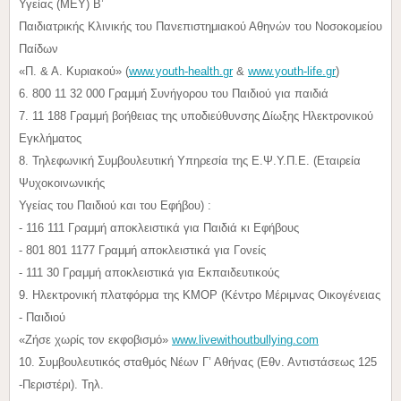
Υγείας (ΜΕΥ) Β’
Παιδιατρικής Κλινικής του Πανεπιστημιακού Αθηνών του Νοσοκομείου
Παίδων
«Π. & Α. Κυριακού» (
www.youth-health.gr
&
www.youth-life.gr
)
6. 800 11 32 000 Γραμμή Συνήγορου του Παιδιού για παιδιά
7. 11 188 Γραμμή βοήθειας της υποδιεύθυνσης Δίωξης Ηλεκτρονικού
Εγκλήματος
8. Τηλεφωνική Συμβουλευτική Υπηρεσία της Ε.Ψ.Υ.Π.Ε. (Εταιρεία
Ψυχοκοινωνικής
Υγείας του Παιδιού και του Εφήβου) :
- 116 111 Γραμμή αποκλειστικά για Παιδιά κι Εφήβους
- 801 801 1177 Γραμμή αποκλειστικά για Γονείς
- 111 30 Γραμμή αποκλειστικά για Εκπαιδευτικούς
9. Ηλεκτρονική πλατφόρμα της KMOP (Κέντρο Μέριμνας Οικογένειας
- Παιδιού
«Ζήσε χωρίς τον εκφοβισμό»
www.livewithoutbullying.com
10. Συμβουλευτικός σταθμός Νέων Γ’ Αθήνας (Εθν. Αντιστάσεως 125
-Περιστέρι). Τηλ.