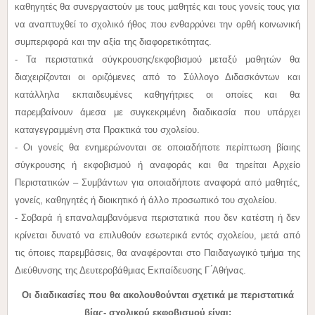
καθηγητές θα συνεργαστούν με τους μαθητές και τους γονείς τους για
να αναπτυχθεί το σχολικό ήθος που ενθαρρύνει την ορθή κοινωνική
συμπεριφορά και την αξία της διαφορετικότητας.
- Τα περιστατικά σύγκρουσης/εκφοβισμού μεταξύ μαθητών θα
διαχειρίζονται οι οριζόμενες από το Σύλλογο Διδασκόντων και
κατάλληλα εκπαιδευμένες καθηγήτριες οι οποίες και θα
παρεμβαίνουν άμεσα με συγκεκριμένη διαδικασία που υπάρχει
καταγεγραμμένη στα Πρακτικά του σχολείου.
- Οι γονείς θα ενημερώνονται σε οποιαδήποτε περίπτωση βίαιης
σύγκρουσης ή εκφοβισμού ή αναφοράς και θα τηρείται Αρχείο
Περιστατικών – Συμβάντων για οποιαδήποτε αναφορά από μαθητές,
γονείς, καθηγητές ή διοικητικό ή άλλο προσωπικό του σχολείου.
- Σοβαρά ή επαναλαμβανόμενα περιστατικά που δεν κατέστη ή δεν
κρίνεται δυνατό να επιλυθούν εσωτερικά εντός σχολείου, μετά από
τις όποιες παρεμβάσεις, θα αναφέρονται στο Παιδαγωγικό τμήμα της
Διεύθυνσης της Δευτεροβάθμιας Εκπαίδευσης Γ ́Αθήνας.
Οι διαδικασίες που θα ακολουθούνται σχετικά με περιστατικά
βίας- σχολικού εκφοβισμού είναι: