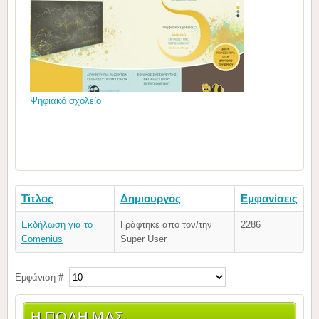
Ψηφιακό σχολείο
Τίτλος
Δημιουργός
Εμφανίσεις
Εκδήλωση για το
Γράφτηκε από τον/την
2286
Comenius
Super User
Εμφάνιση #
Η ΠΟΛΗ ΜΑΣ