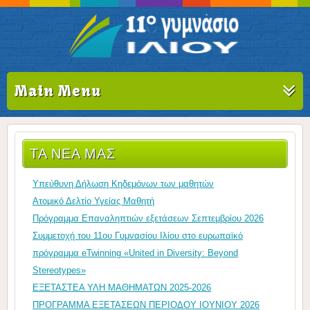
Main Menu
ΤΑ ΝΈΑ ΜΑΣ
Υπεύθυνη Δήλωση Κηδεμόνων των μαθητών
Ατομικό Δελτίο Υγείας Μαθητή
Πρόγραμμα Επαναληπτιών εξετάσεων Σεπτεμβρίου 2026
Συμμετοχή του 11ου Γυμνασίου Ιλίου στο ευρωπαϊκό
πρόγραμμα eTwinning «United in Diversity: Beyond
Stereotypes»
ΕΞΕΤΑΣΤΕΑ ΥΛΗ ΜΑΘΗΜΑΤΩΝ 2025-2026
ΠΡΟΓΡΑΜΜΑ ΕΞΕΤΑΣΕΩΝ ΠΕΡΙΟΔΟΥ ΙΟΥΝΙΟΥ 2026