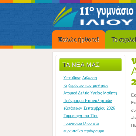
Kαλώς ήρθατε!
Το σχολε
ΤΑ ΝΈΑ ΜΑΣ
Υπεύθυνη Δήλωση
Κηδεμόνων των μαθητών
Ατομικό Δελτίο Υγείας Μαθητή
Εκ
Πρόγραμμα Επαναληπτιών
Εκ
εξετάσεων Σεπτεμβρίου 2026
συ
Συμμετοχή του 11ου
«Ι
Γυμνασίου Ιλίου στο
Πλ
ευρωπαϊκό πρόγραμμα