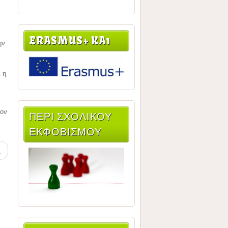
ERASMUS+ KA1
ην
 η
σον
ΠΕΡΙ ΣΧΟΛΙΚΟΥ
ΕΚΦΟΒΙΣΜΟΥ
>