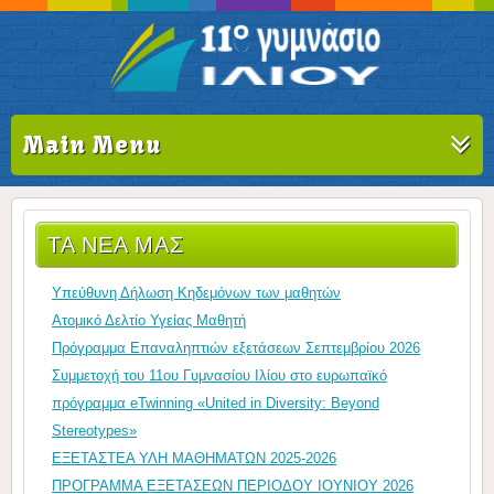
Main Menu
ΤΑ ΝΈΑ ΜΑΣ
Υπεύθυνη Δήλωση Κηδεμόνων των μαθητών
Ατομικό Δελτίο Υγείας Μαθητή
Πρόγραμμα Επαναληπτιών εξετάσεων Σεπτεμβρίου 2026
Συμμετοχή του 11ου Γυμνασίου Ιλίου στο ευρωπαϊκό
πρόγραμμα eTwinning «United in Diversity: Beyond
Stereotypes»
ΕΞΕΤΑΣΤΕΑ ΥΛΗ ΜΑΘΗΜΑΤΩΝ 2025-2026
ΠΡΟΓΡΑΜΜΑ ΕΞΕΤΑΣΕΩΝ ΠΕΡΙΟΔΟΥ ΙΟΥΝΙΟΥ 2026