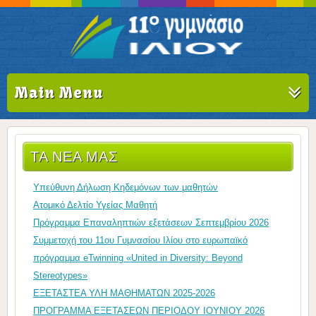
Main Menu
ΤΑ ΝΈΑ ΜΑΣ
Υπεύθυνη Δήλωση Κηδεμόνων των μαθητών
Ατομικό Δελτίο Υγείας Μαθητή
Πρόγραμμα Επαναληπτιών εξετάσεων Σεπτεμβρίου 2026
Συμμετοχή του 11ου Γυμνασίου Ιλίου στο ευρωπαϊκό
πρόγραμμα eTwinning «United in Diversity: Beyond
Stereotypes»
ΕΞΕΤΑΣΤΕΑ ΥΛΗ ΜΑΘΗΜΑΤΩΝ 2025-2026
ΠΡΟΓΡΑΜΜΑ ΕΞΕΤΑΣΕΩΝ ΠΕΡΙΟΔΟΥ ΙΟΥΝΙΟΥ 2026