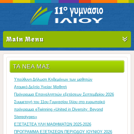
Main Menu
ΤΑ ΝΈΑ ΜΑΣ
Υπεύθυνη Δήλωση Κηδεμόνων των μαθητών
Ατομικό Δελτίο Υγείας Μαθητή
Πρόγραμμα Επαναληπτιών εξετάσεων Σεπτεμβρίου 2026
Συμμετοχή του 11ου Γυμνασίου Ιλίου στο ευρωπαϊκό
πρόγραμμα eTwinning «United in Diversity: Beyond
Stereotypes»
ΕΞΕΤΑΣΤΕΑ ΥΛΗ ΜΑΘΗΜΑΤΩΝ 2025-2026
ΠΡΟΓΡΑΜΜΑ ΕΞΕΤΑΣΕΩΝ ΠΕΡΙΟΔΟΥ ΙΟΥΝΙΟΥ 2026