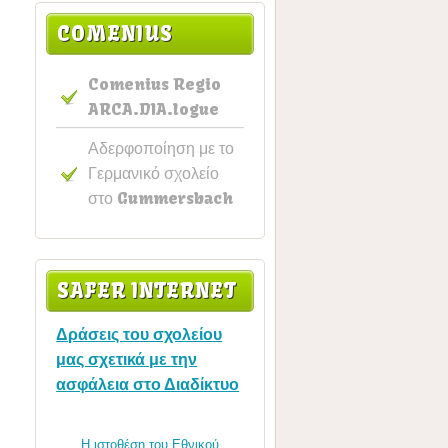
COMENIUS
Comenius Regio
ARCA.DIA.logue
Αδερφοποίηση με το
Γερμανικό σχολείο
στο Gummersbach
SAFER INTERNET
Δράσεις του σχολείου
μας σχετικά με την
ασφάλεια στο Διαδίκτυο
Η ιστοθέση του Εθνικού