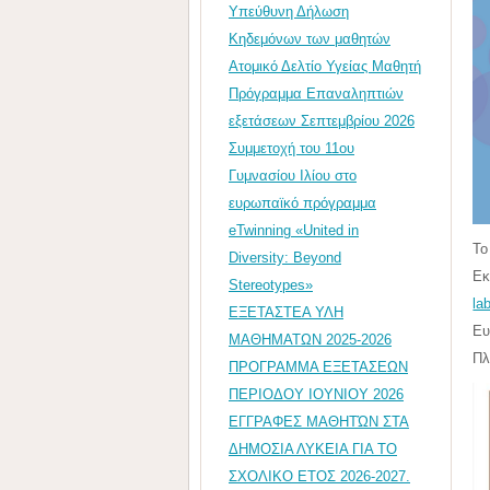
Υπεύθυνη Δήλωση
Κηδεμόνων των μαθητών
Ατομικό Δελτίο Υγείας Μαθητή
Πρόγραμμα Επαναληπτιών
εξετάσεων Σεπτεμβρίου 2026
Συμμετοχή του 11ου
Γυμνασίου Ιλίου στο
ευρωπαϊκό πρόγραμμα
eTwinning «United in
To
Diversity: Beyond
Εκ
Stereotypes»
la
ΕΞΕΤΑΣΤΕΑ ΥΛΗ
Ευ
ΜΑΘΗΜΑΤΩΝ 2025-2026
Πλ
ΠΡΟΓΡΑΜΜΑ ΕΞΕΤΑΣΕΩΝ
ΠΕΡΙΟΔΟΥ ΙΟΥΝΙΟΥ 2026
ΕΓΓΡΑΦΕΣ ΜΑΘΗΤΏΝ ΣΤΑ
ΔΗΜΟΣΙΑ ΛΥΚΕΙΑ ΓΙΑ ΤΟ
ΣΧΟΛΙΚΟ ΕΤΟΣ 2026-2027.