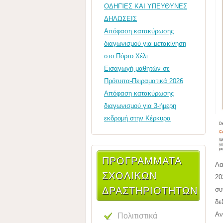
ΟΔΗΓΊΕΣ ΚΑΙ ΥΠΕΥΘΥΝΕΣ
ΔΗΛΩΣΕΙΣ
Απόφαση κατακύρωσης
διαγωνισμού για μετακίνηση
στο Πόρτο Χέλι
Εισαγωγή μαθητών σε
Πρότυπα-Πειραματικά 2026
Απόφαση κατακύρωσης
διαγωνισμού για 3-ήμερη
εκδρομή στην Κέρκυρα
ΠΡΟΓΡΑΜΜΑΤΑ
Λα
ΣΧΟΛΙΚΩΝ
20
ΔΡΑΣΤΗΡΙΟΤΗΤΩΝ
συ
δε
Πολιτιστικά
Αν