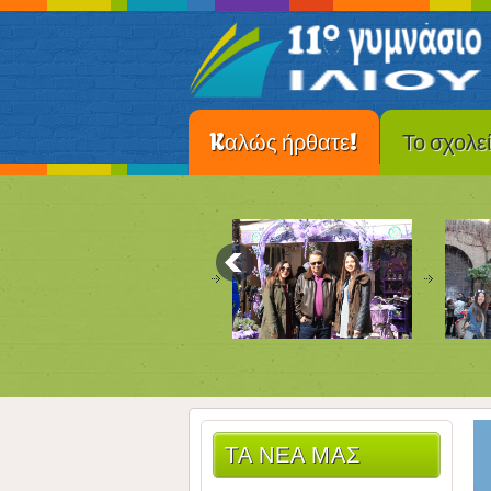
Kαλώς ήρθατε!
Το σχολε
ΤΑ ΝΈΑ ΜΑΣ