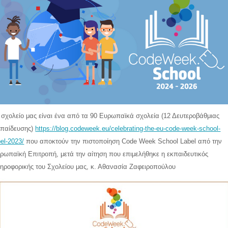
 σχολείο μας είναι ένα από τα 90 Eυρωπαϊκά σχολεία (12 Δευτεροβάθμιας
παίδευσης)
https://blog.codeweek.eu/celebrating-the-eu-code-week-school-
bel-2023/
που αποκτούν την πιστοποίηση Code Week School Label από την
ρωπαϊκή Επιτροπή, μετά την αίτηση που επιμελήθηκε η εκπαιδευτικός
ηροφορικής του Σχολείου μας, κ. Αθανασία Ζαφειροπούλου